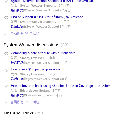
SystemWeaver Release Kallebäck (R52) is now available!
发表：
SystemWeaver Support
，
2个月前
最后回复
由SystemWeaver Support
2个月前
End of Support (EOSP) for Kålltorp (R46) release
发表：
SystemWeaver Support
，
3个月前
最后回复
由SystemWeaver Support
3个月前
查看所有 44 个话题
SystemWeaver discussions
33
Comparing a date attribute with current date
发表：
Stacey Hwasser
，
3年前
最后回复
由SystemWeaver Support
3年前
How to use '(' in path expressions
发表：
Stacey Hwasser
，
4年前
最后回复
由SystemWeaver Support
4年前
How to traverse back using <ContextTree> in Coverage: item->item
发表：
Edvardsson, Stefan
，
4年前
最后回复
由Edvardsson, Stefan
4年前
查看所有 33 个话题
Tips and Tricks
25