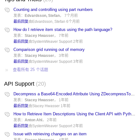
Counting and controlling using part numbers
发表：
Edvardsson, Stefan
，
7个月前
最后回复
由Edvardsson, Stefan
6个月前
How do I retrieve item status using the path language?
发表：
Stacey Hwasser
，
7年前
最后回复
由SystemWeaver Support
2年前
Comparison grid running out of memory
发表：
Stacey Hwasser
，
3年前
最后回复
由SystemWeaver Support
3年前
查看所有 25 个话题
API Support
20
Decompress a Base64-Encoded Attribute Using ZDecompressToString()
发表：
Stacey Hwasser
，
1年前
最后回复
由Stacey Hwasser
1年前
How to Retrieve Item Descriptions Using the Client API with Python?
发表：
Anton Ahl
，
2年前
最后回复
由SystemWeaver Support
2年前
Issue with retrieving changes on an item
发表：
Stacey Hwasser
，
4年前