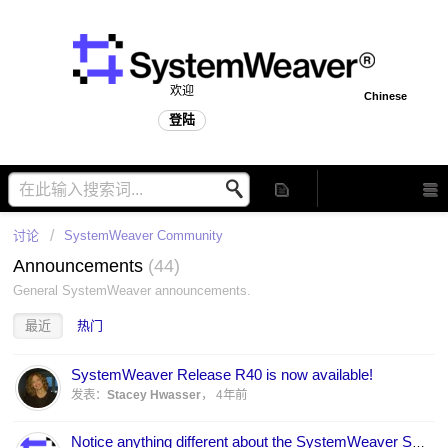
欢迎
Chinese
登陆
讨论
SystemWeaver Community
Announcements
44
General SystemWeaver announcements.
最近
热门
SystemWeaver Release R40 is now available!
发表：
Stacey Hwasser
，
4年前
Notice anything different about the SystemWeaver Support Portal?