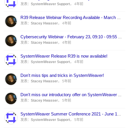
发表：
SystemWeaver Support
，
4年前
R39 Release Webinar Recording Available - March 3, 2022
发表：
Stacey Hwasser
，
4年前
Cybersecurity Webinar - February 23, 09:10 - 09:55 CET
发表：
Stacey Hwasser
，
4年前
SystemWeaver Release R39 is now available!
发表：
SystemWeaver Support
，
4年前
Don't miss tips and tricks in SystemWeaver!
发表：
Stacey Hwasser
，
5年前
Don't miss our introductory offer on SystemWeaver Academy courses!
发表：
Stacey Hwasser
，
5年前
SystemWeaver Summer Conference 2021 - June 17, 9-12 CEST
发表：
SystemWeaver Support
，
5年前