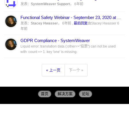
发表：
SystemWeaver Support
，
6年前
Functional Safety Webinar - September 23, 2020 at 10:00 CET
发表：
Stacey Hwasser
，
6年前
,
最后回复
由Stacey Hwasser
6
年前
GDPR Compliance - SystemWeaver
Liquid error: translation data {:other=>"投票"} can not be used
with :count => 1. key 'one' is missing.
« 上一页
下一个 »
首页
解决方案
论坛