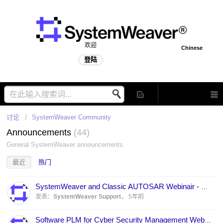
欢迎
Chinese
登陆
讨论
SystemWeaver Community
Announcements
44
General SystemWeaver announcements.
最近
热门
SystemWeaver and Classic AUTOSAR Webinair - May 6, 2021 at 15:00 CET
发表：
SystemWeaver Support
，
5年前
Software PLM for Cyber Security Management Webinair - January 27, 2021 at 13:00 CET