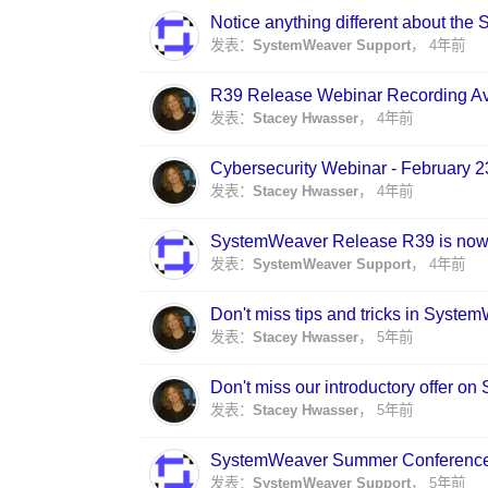
Notice anything different about th
发表：
SystemWeaver Support
，
4年前
R39 Release Webinar Recording Ava
发表：
Stacey Hwasser
，
4年前
Cybersecurity Webinar - February 2
发表：
Stacey Hwasser
，
4年前
SystemWeaver Release R39 is now 
发表：
SystemWeaver Support
，
4年前
Don't miss tips and tricks in Syste
发表：
Stacey Hwasser
，
5年前
Don't miss our introductory offer 
发表：
Stacey Hwasser
，
5年前
SystemWeaver Summer Conference 
发表：
SystemWeaver Support
，
5年前