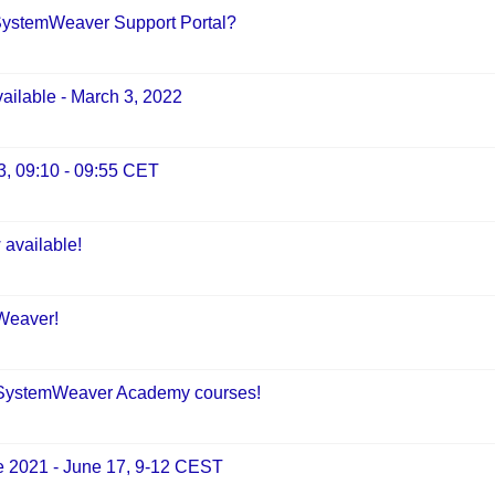
e SystemWeaver Support Portal?
ilable - March 3, 2022
3, 09:10 - 09:55 CET
available!
mWeaver!
on SystemWeaver Academy courses!
2021 - June 17, 9-12 CEST