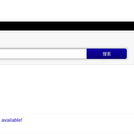
搜索
available!